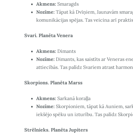
Akmens:
Smaragds
Nozīme:
Tāpat kā Dvīņiem, Jaunavām smarag
komunikācijas spējas. Tas veicina arī prakt
Svari. Planēta Venera
Akmens:
Dimants
Nozīme:
Dimants, kas saistīts ar Veneras ene
attiecībās. Tas palīdz Svariem atrast harmoni
Skorpions. Planēta Marss
Akmens:
Sarkanā koraļļa
Nozīme:
Skorpioniem, tāpat kā Auniem, sark
iekšējo spēku un izturību. Tas palīdz Skorp
Strēlnieks. Planēta Jupiters