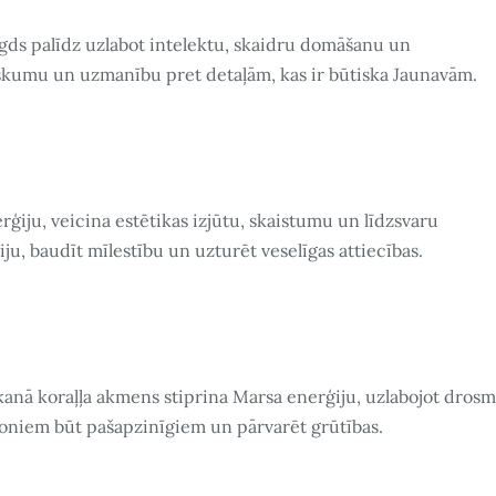
ds palīdz uzlabot intelektu, skaidru domāšanu un
iskumu un uzmanību pret detaļām, kas ir būtiska Jaunavām.
rģiju, veicina estētikas izjūtu, skaistumu un līdzsvaru
ju, baudīt mīlestību un uzturēt veselīgas attiecības.
anā koraļļa akmens stiprina Marsa enerģiju, uzlabojot drosm
ioniem būt pašapzinīgiem un pārvarēt grūtības.