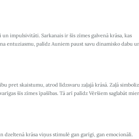
n impulsivitāti. Sarkanais ir šīs zīmes galvenā krāsa, kas
eicina entuziasmu, palīdz Auniem paust savu dinamisko dabu u
tību pret skaistumu, atrod līdzsvaru zaļajā krāsā. Zaļā simboli
varīgas šīs zīmes īpašības. Tā arī palīdz Vēršiem saglabāt mie
un dzeltenā krāsa viņus stimulē gan garīgi, gan emocionāli.