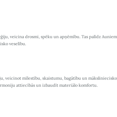
rģiju, veicina drosmi, spēku un apņēmību. Tas palīdz Auniem
isko veselību.
u, veicinot mīlestību, skaistumu, bagātību un māksliniecisko
armoniju attiecībās un izbaudīt materiālo komfortu.