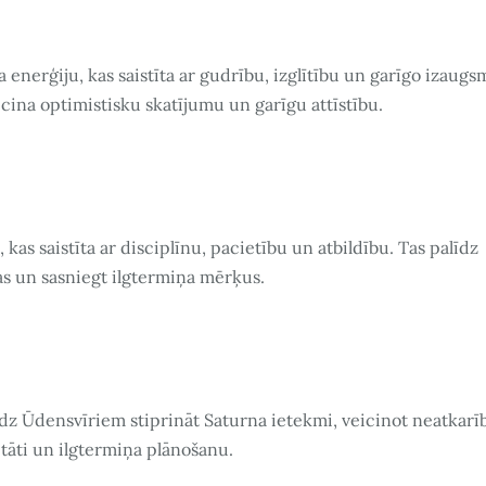
 enerģiju, kas saistīta ar gudrību, izglītību un garīgo izaugsm
eicina optimistisku skatījumu un garīgu attīstību.
, kas saistīta ar disciplīnu, pacietību un atbildību. Tas palīdz
as un sasniegt ilgtermiņa mērķus.
līdz Ūdensvīriem stiprināt Saturna ietekmi, veicinot neatkarī
litāti un ilgtermiņa plānošanu.