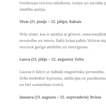
Dzeltenais veicina radošumu, izziņu un sociālās 
elastību saziņā.
Vēzis (21. jūnijs – 22. jūlijs): Baltais
Vēža zīmei, kas ir saistīta ar ģimeni, emocionalitāti
nevainību un mieru. Baltā krāsa palīdz Vēžiem sti
veicinot garīgo attīstību un mierīgumu.
Lauva (23. jūlijs – 22. augusts): Zelts
Lauvas ir līderi ar dabiski magnētisku personību,
Zelts simbolizē lepnumu, ambīcijas un panākumus
un būt uzmanības centrā.
Jaunava (23. augusts – 22. septembris): Brūns