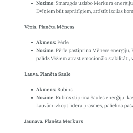
Nozīme:
Smaragds uzlabo Merkura enerģiju, k
Dvīņiem būt asprātīgiem, attīstīt izcilas k
Vēzis. Planēta Mēness
Akmens:
Pērle
Nozīme:
Pērle pastiprina Mēness enerģiju, ka
palīdz Vēžiem atrast emocionālo stabilitāti, 
Lauva. Planēta Saule
Akmens:
Rubīns
Nozīme:
Rubīns stiprina Saules enerģiju, ka
Lauvām izkopt līdera prasmes, palielina paš
Jaunava. Planēta Merkurs