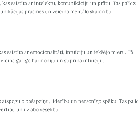
as saistīta ar intelektu, komunikāciju un prātu. Tas palīdz
omunikācijas prasmes un veicina mentālo skaidrību.
s saistīta ar emocionalitāti, intuīciju un iekšējo mieru. Tā
veicina garīgo harmoniju un stiprina intuīciju.
s atspoguļo pašapziņu, līderību un personīgo spēku. Tas palī
vērtību un uzlabo veselību.