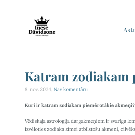
Ast
Katram zodiakam 
8. nov. 2024,
Nav komentāru
Kuri ir katram zodiakam piemērotākie akmeņi?
Vēdiskajā astroloģijā dārgakmeņiem ir svarīga lom
Izvēloties zodiaka zīmei atbilstošu akmeni, cilvēks