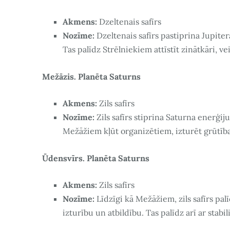
Akmens:
Dzeltenais safīrs
Nozīme:
Dzeltenais safīrs pastiprina Jupitera
Tas palīdz Strēlniekiem attīstīt zinātkāri, v
Mežāzis. Planēta Saturns
Akmens:
Zils safīrs
Nozīme:
Zils safīrs stiprina Saturna enerģiju
Mežāžiem kļūt organizētiem, izturēt grūtīb
Ūdensvīrs. Planēta Saturns
Akmens:
Zils safīrs
Nozīme:
Līdzīgi kā Mežāžiem, zils safīrs pa
izturību un atbildību. Tas palīdz arī ar stabi