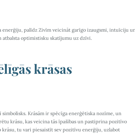
ra enerģiju, palīdz Zivīm veicināt garīgo izaugsmi, intuīciju u
 atbalsta optimistisku skatījumu uz dzīvi.
ēlīgās krāsas
 arī simbolisks. Krāsām ir spēcīga enerģētiska nozīme, un
krētu krāsu, kas veicina tās īpašības un pastiprina pozitīvo
krāsu, tu vari piesaistīt sev pozitīvu enerģiju, uzlabot