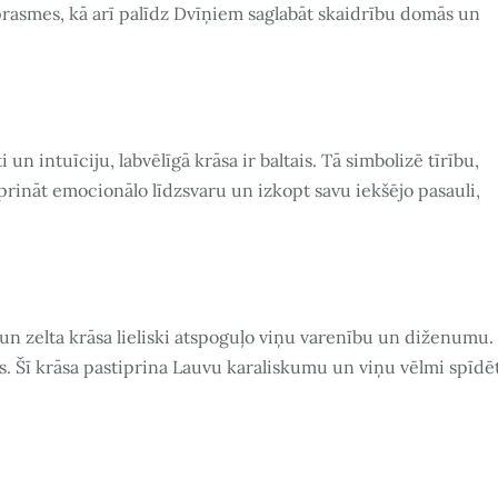
prasmes, kā arī palīdz Dvīņiem saglabāt skaidrību domās un
 un intuīciju, labvēlīgā krāsa ir baltais. Tā simbolizē tīrību,
prināt emocionālo līdzsvaru un izkopt savu iekšējo pasauli,
 un zelta krāsa lieliski atspoguļo viņu varenību un diženumu.
. Šī krāsa pastiprina Lauvu karaliskumu un viņu vēlmi spīdē