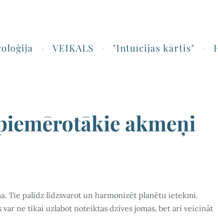
roloģija
VEIKALS
"Intuīcijas kārtis"
piemērotākie akmeņi
a. Tie palīdz līdzsvarot un harmonizēt planētu ietekmi.
 var ne tikai uzlabot noteiktas dzīves jomas, bet arī veicināt