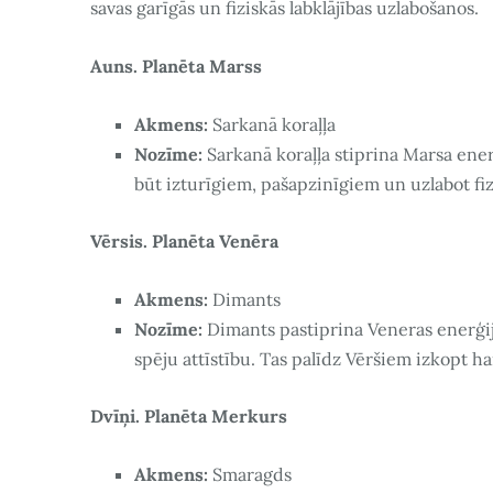
savas garīgās un fiziskās labklājības uzlabošanos.
Auns. Planēta Marss
Akmens:
Sarkanā koraļļa
Nozīme:
Sarkanā koraļļa stiprina Marsa ene
būt izturīgiem, pašapzinīgiem un uzlabot fiz
Vērsis. Planēta Venēra
Akmens:
Dimants
Nozīme:
Dimants pastiprina Veneras enerģij
spēju attīstību. Tas palīdz Vēršiem izkopt h
Dvīņi. Planēta Merkurs
Akmens:
Smaragds