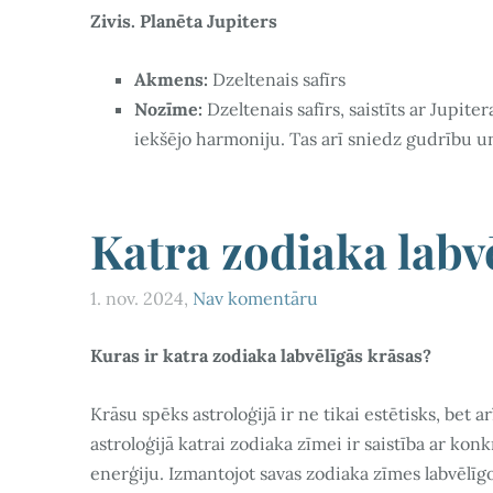
Zivis. Planēta Jupiters
Akmens:
Dzeltenais safīrs
Nozīme:
Dzeltenais safīrs, saistīts ar Jupite
iekšējo harmoniju. Tas arī sniedz gudrību un
Katra zodiaka labv
1. nov. 2024,
Nav komentāru
Kuras ir katra zodiaka labvēlīgās krāsas?
Krāsu spēks astroloģijā ir ne tikai estētisks, bet
astroloģijā katrai zodiaka zīmei ir saistība ar kon
enerģiju. Izmantojot savas zodiaka zīmes labvēlīgo 