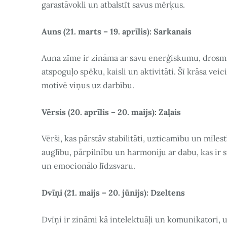
garastāvokli un atbalstīt savus mērķus.
Auns (21. marts – 19. aprīlis): Sarkanais
Auna zīme ir zināma ar savu enerģiskumu, drosmi u
atspoguļo spēku, kaisli un aktivitāti. Šī krāsa v
motivē viņus uz darbību.
Vērsis (20. aprīlis – 20. maijs): Zaļais
Vērši, kas pārstāv stabilitāti, uzticamību un mīles
auglību, pārpilnību un harmoniju ar dabu, kas ir s
un emocionālo līdzsvaru.
Dvīņi (21. maijs – 20. jūnijs): Dzeltens
Dvīņi ir zināmi kā intelektuāļi un komunikatori, 