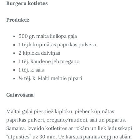
Burgeru kotletes
Produkti:
500 gr. malta liellopa gaļa
1 tēj.k kūpinātas paprikas pulvera
2 ķiploka daiviņas
1 tēj. Raudene jeb oregano
1 tēj. k. sāls
½ tēj. k. Malti melnie pipari
Gatavošana:
Maltai gaļai piespiež ķiploku, pieber kūpinātas
paprikas pulveri, oregano/raudeni, sāli un paparus.
Samaisa. Izveido kotletītes ar rokām un liek ledusskapī
“atpūsties” uz 30.min. Uz karstas pannas cepj no abām