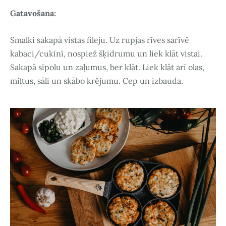
Gatavošana:
Smalki sakapā vistas fileju. Uz rupjas rīves sarīvē
kabaci/cukīnī, nospiež šķidrumu un liek klāt vistai.
Sakapā sīpolu un zaļumus, ber klāt. Liek klāt arī olas,
miltus, sāli un skābo krējumu. Cep un izbauda.