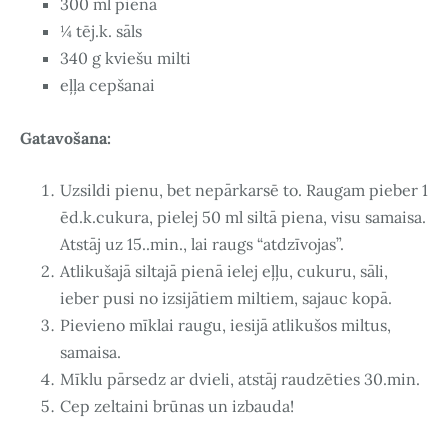
300 ml piena
¼ tēj.k. sāls
340 g kviešu milti
eļļa cepšanai
Gatavošana:
Uzsildi pienu, bet nepārkarsē to. Raugam pieber 1
ēd.k.cukura, pielej 50 ml siltā piena, visu samaisa.
Atstāj uz 15..min., lai raugs “atdzīvojas”.
Atlikušajā siltajā pienā ielej eļļu, cukuru, sāli,
ieber pusi no izsijātiem miltiem, sajauc kopā.
Pievieno mīklai raugu, iesijā atlikušos miltus,
samaisa.
Mīklu pārsedz ar dvieli, atstāj raudzēties 30.min.
Cep zeltaini brūnas un izbauda!