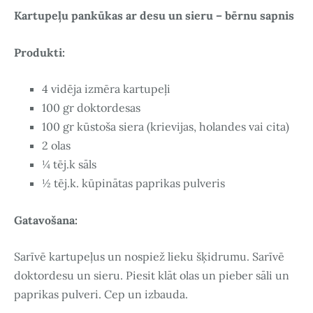
Kartupeļu pankūkas ar desu un sieru – bērnu sapnis
Produkti:
4 vidēja izmēra kartupeļi
100 gr doktordesas
100 gr kūstoša siera (krievijas, holandes vai cita)
2 olas
¼ tēj.k sāls
½ tēj.k. kūpinātas paprikas pulveris
Gatavošana:
Sarīvē kartupeļus un nospiež lieku šķidrumu. Sarīvē
doktordesu un sieru. Piesit klāt olas un pieber sāli un
paprikas pulveri. Cep un izbauda.