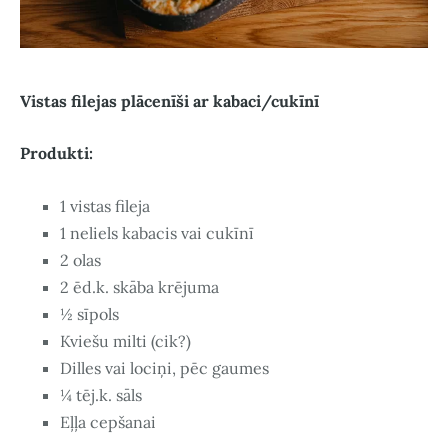
Vistas filejas plācenīši ar kabaci/cukīnī
Produkti:
1 vistas fileja
1 neliels kabacis vai cukīnī
2 olas
2 ēd.k. skāba krējuma
½ sīpols
Kviešu milti (cik?)
Dilles vai lociņi, pēc gaumes
¼ tēj.k. sāls
Eļļa cepšanai