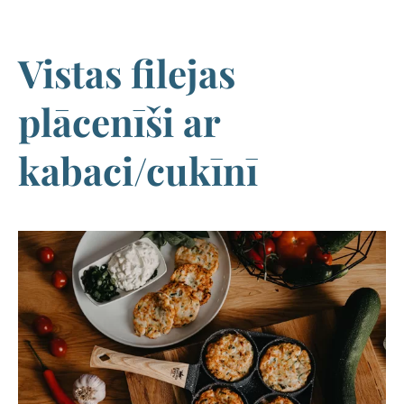
Vistas filejas
plācenīši ar
kabaci/cukīnī