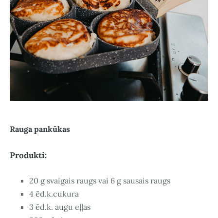
Rauga pankūkas
Produkti:
20 g svaigais raugs vai 6 g sausais raugs
4 ēd.k.cukura
3 ēd.k. augu eļļas