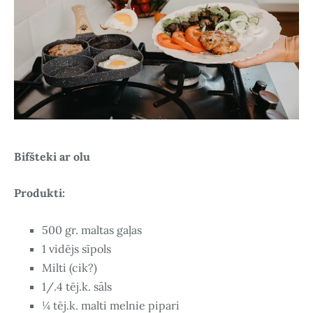
Bifšteki ar olu
Produkti:
500 gr. maltas gaļas
1 vidējs sīpols
Milti (cik?)
1/.4 tēj.k. sāls
¼ tēj.k. malti melnie pipari