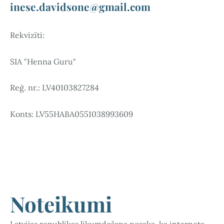
inese.davidsone@gmail.com
Rekvizīti:
SIA "Henna Guru"
Reģ. nr.: LV40103827284
Konts: LV55HABA0551038993609
Noteikumi
Latvijas republikas likumdošana nosaka, ka interneta