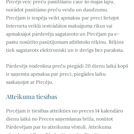
Pircējs veic preču pasūtīšanu caur šo mājas lapu,
norādot pasūtāmo preču veidu un daudzumu.
Pircējam ir iespēja veikt apmaksu par preci lietojot
Interneta veiklā iestrādātos maksājuma rīkus vai
apmaksājot pārdevēja sagatavoto un Pircējam pa e-
pastu nosūtīto pasūtījumam atbilstošo rēķinu. Rēķins
tiek sagatavots elektroniski un ir derīgs bez paraksta.
Pārdevējs nodrošina preču piegādi 20 dienu laikā kopš
ir saņemta apmaksa par preci, piegādes laiku
saskaņojot ar Pircēju.
Atteikuma tiesības
Pircējam ir tiesības atteikties no preces 14 kalendāro
dienu laikā no Preces saņemšanas brīža, nosūtot
Pārdevējam par to atteikuma vēstuli. Atteikuma