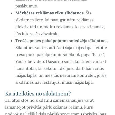
pasākumus.
Mērķētas reklāmas rīku sīkdatnes.
Šīs
sīkdatnes lieto, lai paaugstinātu reklāmas
efektivitāti un rādītu reklāmas, kas, visticamāk,
jūs interesēs visvairāk.
Trešās puses pakalpojumu sniedzēja sīkdatnes.
Sīkdatnes var iestatīt šādi šajā mājas lapā lietotie
trešo pušu pakalpojumi: Facebook poga "Patīk",
YouTube video. Dažas no šīm sīkdatnēm var tikt
izmantotas, lai sekotu līdzi jūsu darbībām citās
mājas lapās, un mēs tās nevaram kontrolēt, jo šīs
sīkdatnes nav iestatījusi mūsu mājas lapa.
Kā atteikties no sīkdatnēm?
Lai atteiktos no sīkdatņu saņemšanas, jūs varat
izmantojot privātās pārlūkošanas režīmu, kuru
nodrošina lielākā daļa pārlūkprogrammu (privāts logs,