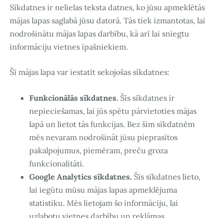
Sīkdatnes ir nelielas teksta datnes, ko jūsu apmeklētās
mājas lapas saglabā jūsu datorā. Tās tiek izmantotas, lai
nodrošinātu mājas lapas darbību, kā arī lai sniegtu
informāciju vietnes īpašniekiem.
Šī mājas lapa var iestatīt sekojošas sīkdatnes:
Funkcionālās sīkdatnes.
Šīs sīkdatnes ir
nepieciešamas, lai jūs spētu pārvietoties mājas
lapā un lietot tās funkcijas. Bez šim sīkdatnēm
mēs nevaram nodrošināt jūsu pieprasītos
pakalpojumus, piemēram, preču groza
funkcionalitāti.
Google Analytics sīkdatnes.
Šīs sīkdatnes lieto,
lai iegūtu mūsu mājas lapas apmeklējuma
statistiku. Mēs lietojam šo informāciju, lai
uzlabotu vietnes darbību un reklāmas