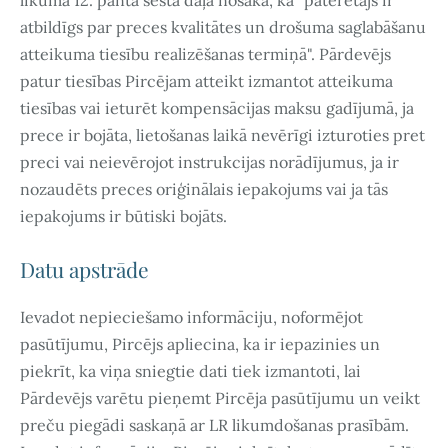
atbildīgs par preces kvalitātes un drošuma saglabāšanu
atteikuma tiesību realizēšanas termiņā". Pārdevējs
patur tiesības Pircējam atteikt izmantot atteikuma
tiesības vai ieturēt kompensācijas maksu gadījumā, ja
prece ir bojāta, lietošanas laikā nevērīgi izturoties pret
preci vai neievērojot instrukcijas norādījumus, ja ir
nozaudēts preces oriģinālais iepakojums vai ja tās
iepakojums ir būtiski bojāts.
Datu apstrāde
Ievadot nepieciešamo informāciju, noformējot
pasūtījumu, Pircējs apliecina, ka ir iepazinies un
piekrīt, ka viņa sniegtie dati tiek izmantoti, lai
Pārdevējs varētu pieņemt Pircēja pasūtījumu un veikt
preču piegādi saskaņā ar LR likumdošanas prasībām.