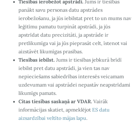
Tiesības ierobežot apstrādi.
Jums ir tiesības
panākt savu personas datu apstrādes
ierobežošanu, ja jūs iebilstat pret to un mums nav
leģitīmu pamatu turpināt apstrādi, ja jūs
apstrīdat datu precizitāti, ja apstrāde ir
pretlikumīga vai ja jūs pieprasāt celt, īstenot vai
aizstāvēt likumīgas prasības.
Tiesības iebilst.
Jums ir tiesības jebkurā brīdī
iebilst pret datu apstrādi, ja vien tas nav
nepieciešams sabiedrības interesēs veicamam
uzdevumam vai apstrādei nepastāv neapstrīdami
likumīgs pamats.
Citas tiesības saskaņā ar VDAR.
Vairāk
informācijas skatiet, apmeklējot
ES datu
aizsardzībai veltīto mājas lapu
.